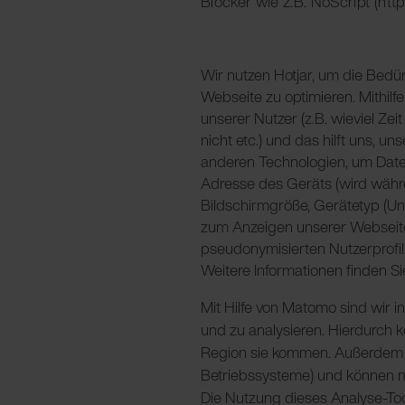
Blocker wie z.B. NoScript (htt
Wir nutzen Hotjar, um die Bedü
Webseite zu optimieren. Mithil
unserer Nutzer (z.B. wieviel Ze
nicht etc.) und das hilft uns, 
anderen Technologien, um Date
Adresse des Geräts (wird währe
Bildschirmgröße, Gerätetyp (Uni
zum Anzeigen unserer Webseite 
pseudonymisierten Nutzerprofil.
Weitere Informationen finden Sie
Mit Hilfe von Matomo sind wir 
und zu analysieren. Hierdurch 
Region sie kommen. Außerdem e
Betriebssysteme) und können me
Die Nutzung dieses Analyse-Tool