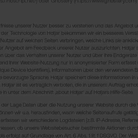
ps://noscript.net/) oder Ghostery (https://www.ghostery.com) 
rfnisse unserer Nutzer besser zu verstehen und das Angebot u
fe der Technologie von Hotjar bekommen wir ein besseres Vers
it Nutzer auf welchen Seiten verbringen, welche Links sie ankl
unser Angebot am Feedback unserer Nutzer auszurichten. Hotjar 
n über das Verhalten unserer Nutzer und über ihre Endgeräte 
nd Ihrer Website-Nutzung nur in anonymisierter Form erfasst 
que Device Identifiers), Informationen über den verwendeten B
bevorzugte Sprache. Hotjar speichert diese Informationen in
 Hotjar ist es vertraglich verboten, die in unserem Auftrag erh
 in unter dem Abschnitt ‚about Hotjar‘ auf Hotjars Hilfe-Seite.
in der Lage Daten über die Nutzung unserer Website durch di
können wir u.a. herausfinden, wann welche Seitenaufrufe getät
rfassen wir verschiedene Logdateien (z.B. IP-Adresse, Referr
ssen, ob unsere Websitebesucher bestimmte Aktionen durchführ
s erfolgt auf Grundlage von Art. 6 Abs. 1 lit. f DSGVO. Der Web