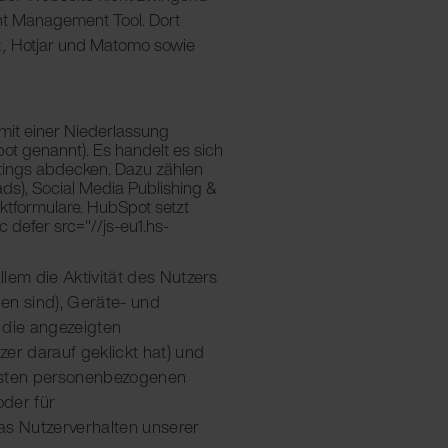
ent Management Tool. Dort
Hotjar und Matomo sowie
t,
 mit einer Niederlassung
pot genannt). Es handelt es sich
etings abdecken. Dazu zählen
ds), Social Media Publishing &
aktformulare. HubSpot setzt
c defer src="//js-eu1.hs-
em die Aktivität des Nutzers
en sind), Geräte- und
 die angezeigten
r darauf geklickt hat) und
assten personenbezogenen
der für
s Nutzerverhalten unserer