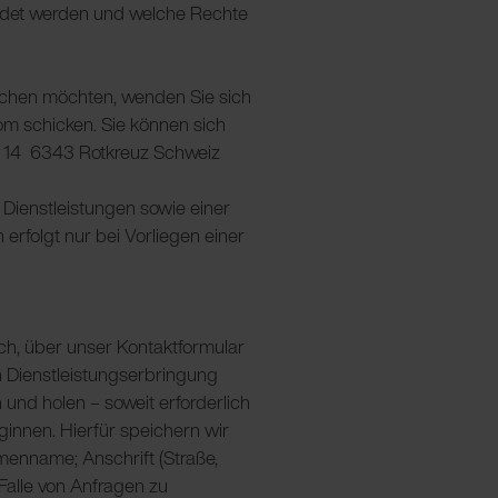
ndet werden und welche Rechte
achen möchten, wenden Sie sich
om schicken. Sie können sich
fi 14 6343 Rotkreuz Schweiz
 Dienstleistungen sowie einer
erfolgt nur bei Vorliegen einer
isch, über unser Kontaktformular
n Dienstleistungserbringung
und holen – soweit erforderlich
eginnen. Hierfür speichern wir
enname; Anschrift (Straße,
Falle von Anfragen zu