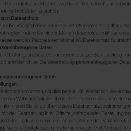
n Daten durch uns erhoben, wie diese Daten durch uns verwe
endung Ihrer Daten zustehen.
n zum Datenschutz
tz bei Pacojet haben oder Ihre Betroffenenrechte geltend m
uftragten, indem Sie eine E-Mail an dataprotection@pacojet.c
resse wenden: Pacojet International AG Datenschutz Suurstof
ersonenbezogener Daten
e Daten grundsätzlich nur, soweit dies zur Bereitstellung von
p erforderlich ist. Die Verarbeitung personenbezogener Daten 
 personenbezogener Daten
ellungen
takt treten möchten, sei dies persönlich, telefonisch, elektron
unserem Webshop, wir verfahren im Interesse einer persönliche
r informieren Sie vorab über unsere Datenschutzbestimmungen 
ir mit der Bearbeitung Ihrer Offerte, Anfrage oder Bestellung b
e Daten in unserem System: Anrede; Name und Vorname; Firm
gf. weitere Kontaktdaten (Telefonnummer, E-Mail-Adresse). Im 