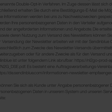
nannte Double-Opt-In Verfahren. Im Zuge dessen lässt sich de
chließend erhalten Sie durch eine Bestätigungs-E-Mail die Mög
iese Informationen werden bei uns zu Nachweiszwecken gespeic
, werden Ihre personenbezogenen Daten in den Verteiler aufg
and der angeforderten Informationen und Angebote. Die erteilt
 sowie deren Nutzung zum Versand des Newsletters können Sie
r Versendung der Newsletter arbeiten wir mit der Sendinblue
sschließlich zum Zwecke des Newsletter-Versands übermittelt 
e weiterzugeben oder für andere Zwecke als für den Versand uns
nblue ist unter folgendem Link abrufbar: https://nl2go-prod-a
N2G_DSE.pdf. Es besteht eine Auftragsverarbeitungs-Vereinba
 https://de.sendinblue.com/informationen-newsletter-empfaenge
können Sie sich als Kunde unter Angabe personenbezogener Dat
rsonenbezogenen Daten in unserem System und unseren Servern
ite: