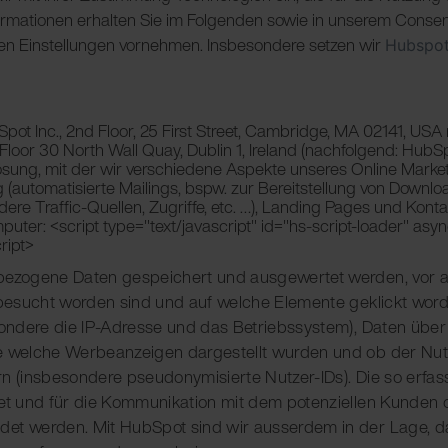
 Informationen erhalten Sie im Folgenden sowie in unserem Cons
llen Einstellungen vornehmen. Insbesondere setzen wir
Hubspo
ot Inc., 2nd Floor, 25 First Street, Cambridge, MA 02141, USA
Floor 30 North Wall Quay, Dublin 1, Ireland (nachfolgend: HubS
ösung, mit der wir verschiedene Aspekte unseres Online Mark
(automatisierte Mailings, bspw. zur Bereitstellung von Downloa
ere Traffic-Quellen, Zugriffe, etc. …), Landing Pages und Kont
mputer:
<script type="text/javascript" id="hs-script-loader" asyn
ript>
zogene Daten gespeichert und ausgewertet werden, vor all
besucht worden sind und auf welche Elemente geklickt word
ondere die IP-Adresse und das Betriebssystem), Daten über
welche Werbeanzeigen dargestellt wurden und ob der Nutze
 (insbesondere pseudonymisierte Nutzer-IDs). Die so erf
t und für die Kommunikation mit dem potenziellen Kunden o
t werden. Mit HubSpot sind wir ausserdem in der Lage, da