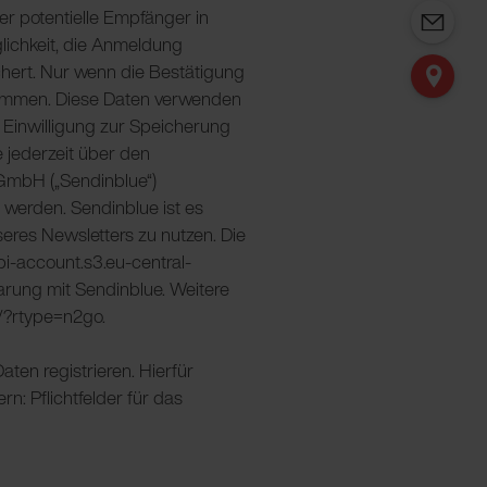
r potentielle Empfänger in
lichkeit, die Anmeldung
hert. Nur wenn die Bestätigung
enommen. Diese Daten verwenden
e Einwilligung zur Speicherung
 jederzeit über den
 GmbH („Sendinblue“)
werden. Sendinblue ist es
eres Newsletters zu nutzen. Die
pi-account.s3.eu-central-
rung mit Sendinblue. Weitere
r/?rtype=n2go.
en registrieren. Hierfür
: Pflichtfelder für das