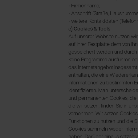
• Firmenname;
• Anschrift (Straße, Hausnummer
• weitere Kontaktdaten (Telefo
e) Cookies & Tools
Auf unserer Website nutzen wir
auf Ihrer Festplatte dem von I
gespeichert werden und durch w
keine Programme ausführen ode
das Internetangebot insgesamt 
enthalten, die eine Wiedererke
Informationen zu bestimmten Ei
identifizieren. Man unterschei
und permanenten Cookies, die ü
die wir setzen, finden Sie in u
vornehmen. Wir setzen Cookies,
Funktionen zu nutzen und die Si
Cookies sammeln weder Informa
haben. Darüber hinaus setzen w