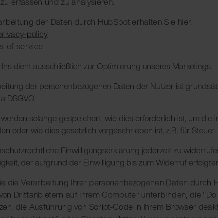
zu erfassen und zu analysieren.
arbeitung der Daten durch HubSpot erhalten Sie hier:
privacy-policy
-of-service
ns dient ausschließlich zur Optimierung unseres Marketings.
eitung der personenbezogenen Daten der Nutzer ist grundsätzl
t. a DSGVO.
 werden solange gespeichert, wie dies erforderlich ist, um die
en oder wie dies gesetzlich vorgeschrieben ist, z.B. für Steu
schutzrechtliche Einwilligungserklärung jederzeit zu widerruf
gkeit, der aufgrund der Einwilligung bis zum Widerruf erfolgte
ie die Verarbeitung Ihrer personenbezogenen Daten durch 
on Drittanbietern auf Ihrem Computer unterbinden, die "Do 
en, die Ausführung von Script-Code in Ihrem Browser deakti