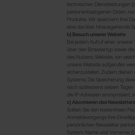
technischen Dienstleistungen (z
personenbezogenen Daten, nach
Produkte. Wir speichern Ihre Da
eine darüber hinausgehende S
b) Besuch unserer Website
Bei jedem Aufruf einer unserer
über den Browsertyp sowie die 
des Nutzers; Website, von welc
unsere Website aufgerufen werd
sicherzustellen. Zudem dienen 
Systeme. Die Speicherung diese
nach spätestens sieben Tagen g
die IP-Adressen anonymisiert, s
c) Abonnieren des Newsletter
Sollten Sie den kostenfreien 
Anmeldevorgangs Ihre Einwilli
persönlichen Newsletter perio
System: Name und Vorname; E-M