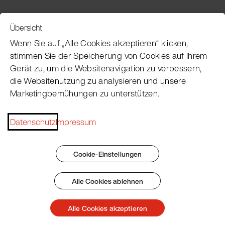
Übersicht
Service
Wenn Sie auf „Alle Cookies akzeptieren“ klicken,
stimmen Sie der Speicherung von Cookies auf Ihrem
Gerät zu, um die Websitenavigation zu verbessern,
Pacojet Newsletter
die Websitenutzung zu analysieren und unsere
Marketingbemühungen zu unterstützen.
Möchten Sie regelmäßig über Neuigkeiten,
Eventtermine, Rezepte, Tipps und Tricks auf dem
Datenschutz
Impressum
Laufenden bleiben?
Jetzt abonnieren
Cookie-Einstellungen
Alle Cookies ablehnen
Impressum
AGB
Datenschutz
Patent Marking
Alle Cookies akzeptieren
© 2026 Pacojet International AG