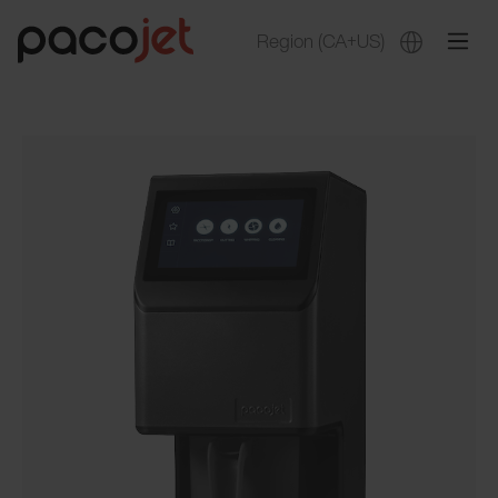
Region
(CA+US)