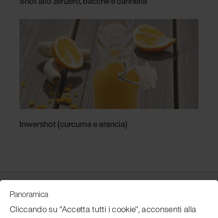
Shot allo zenzero, bacche e cannella
Inwershot (curcuma e arancia)
Customer Service
Panoramica
Cliccando su "Accetta tutti i cookie", acconsenti alla