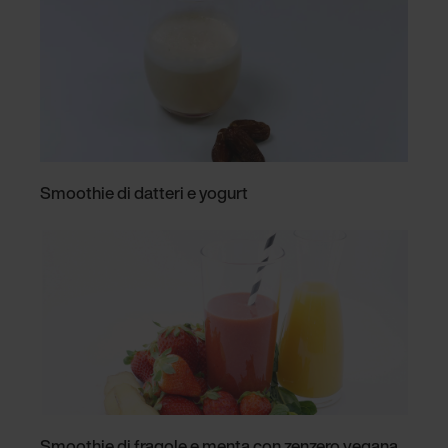
Smoothie di datteri e yogurt
Smoothie di fragole e menta con zenzero vegana