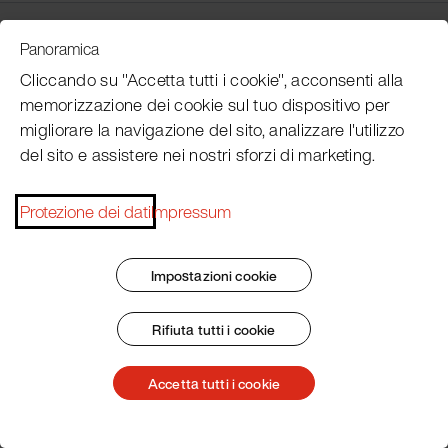
Customer Service
Panoramica
Cliccando su "Accetta tutti i cookie", acconsenti alla
memorizzazione dei cookie sul tuo dispositivo per
Subscribe Pacojet Newsletter
migliorare la navigazione del sito, analizzare l'utilizzo
del sito e assistere nei nostri sforzi di marketing.
Would you like to be regularly updated on news, event
dates, recipes, tips and tricks?
Protezione dei dati
Impressum
Subscribe now
Impostazioni cookie
Rifiuta tutti i cookie
Impronta
Termini e condizioni generali
Protezione dei dati
Patent Marking
Accetta tutti i cookie
© 2026 Pacojet International AG