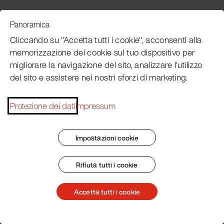
Customer Service
Panoramica
Cliccando su "Accetta tutti i cookie", acconsenti alla
memorizzazione dei cookie sul tuo dispositivo per
Subscribe Pacojet Newsletter
migliorare la navigazione del sito, analizzare l'utilizzo
del sito e assistere nei nostri sforzi di marketing.
Would you like to be regularly updated on news, event
dates, recipes, tips and tricks?
Protezione dei dati
Impressum
Subscribe now
Impostazioni cookie
Rifiuta tutti i cookie
Impronta
Termini e condizioni generali
Protezione dei dati
Patent Marking
Accetta tutti i cookie
© 2026 Pacojet International AG