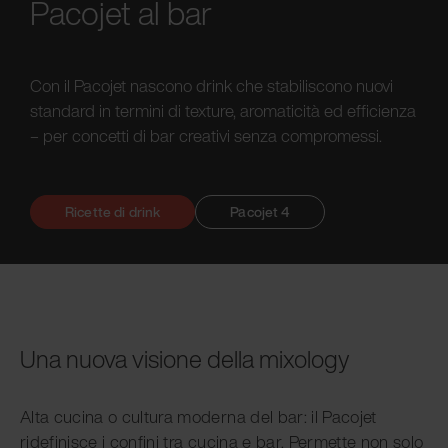
Pacojet al bar
Con il Pacojet nascono drink che stabiliscono nuovi
standard in termini di texture, aromaticità ed efficienza
– per concetti di bar creativi senza compromessi.
Ricette di drink
Pacojet 4
Una nuova visione della mixology
Alta cucina o cultura moderna del bar: il Pacojet
ridefinisce i confini tra cucina e bar. Permette non solo