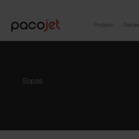
Producto
Sus be
Sopas