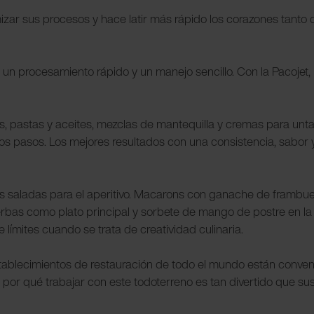
timizar sus procesos y hace latir más rápido los corazones tan
e, un procesamiento rápido y un manejo sencillo. Con la Pacojet
, pastas y aceites, mezclas de mantequilla y cremas para untar
los pasos. Los mejores resultados con una consistencia, sabor 
s saladas para el aperitivo. Macarons con ganache de frambu
erbas como plato principal y sorbete de mango de postre en la 
e límites cuando se trata de creatividad culinaria.
tablecimientos de restauración de todo el mundo están conven
al y por qué trabajar con este todoterreno es tan divertido que 