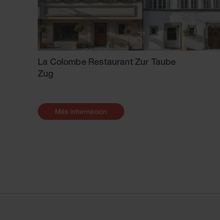
La Colombe Restaurant Zur Taube
Zug
Más información