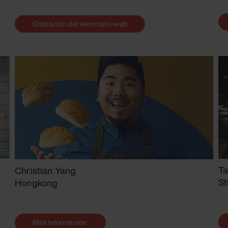
Grabación del seminario web
Ta
Christian Yang
S
Hongkong
Más información