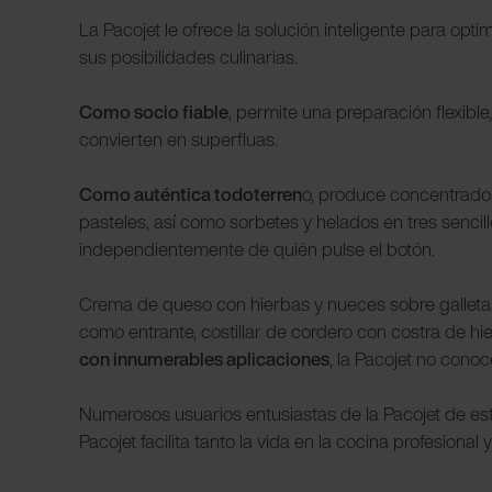
La Pacojet le ofrece la solución inteligente para op
sus posibilidades culinarias.
Como socio fiable
, permite una preparación flexibl
convierten en superfluas.
Como auténtica todoterren
o, produce concentrados
pasteles, así como sorbetes y helados en tres sencil
independientemente de quién pulse el botón.
Crema de queso con hierbas y nueces sobre galleta
como entrante, costillar de cordero con costra de hi
con innumerables aplicaciones
, la Pacojet no conoc
Numerosos usuarios entusiastas de la Pacojet de es
Pacojet facilita tanto la vida en la cocina profesion