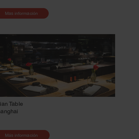
Mas información
ian Table
hanghai
Más información