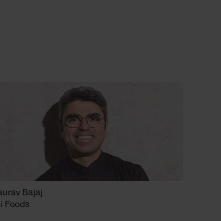
urav Bajaj
i Foods