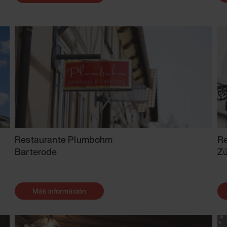
Restaurante Plumbohm
Re
Barterode
Zú
Más información