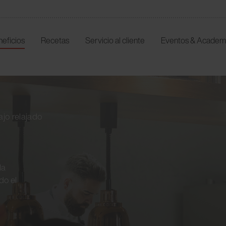
neficios
Recetas
Servicio al cliente
Eventos & Academ
jo relajado
la
do el