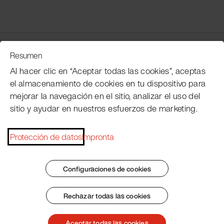
Servicio de atención al cliente
Resumen
Al hacer clic en “Aceptar todas las cookies”, aceptas
el almacenamiento de cookies en tu dispositivo para
Subscribe Pacojet Newsletter
mejorar la navegación en el sitio, analizar el uso del
sitio y ayudar en nuestros esfuerzos de marketing.
Would you like to be regularly updated on news, event
dates, recipes, tips and tricks?
Protección de datos
Impronta
Subscribe now
Configuraciones de cookies
Rechazar todas las cookies
Pie de imprenta
Condiciones generales
Protección de datos
Patent Marking
Aceptar todas las cookies