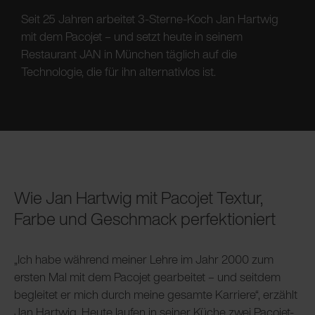
Seit 25 Jahren arbeitet 3-Sterne-Koch Jan Hartwig
mit dem Pacojet – und setzt heute in seinem
Restaurant JAN in München täglich auf die
Technologie, die für ihn alternativlos ist.
Wie Jan Hartwig mit Pacojet Textur,
Farbe und Geschmack perfektioniert
„Ich habe während meiner Lehre im Jahr 2000 zum
ersten Mal mit dem Pacojet gearbeitet – und seitdem
begleitet er mich durch meine gesamte Karriere“, erzählt
Jan Hartwig. Heute laufen in seiner Küche zwei Pacojet-