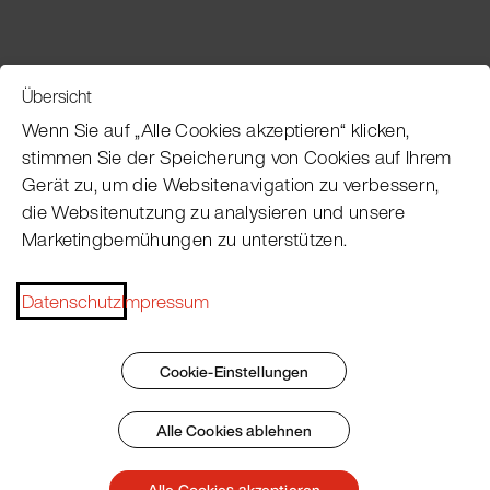
Übersicht
Service
Wenn Sie auf „Alle Cookies akzeptieren“ klicken,
stimmen Sie der Speicherung von Cookies auf Ihrem
Gerät zu, um die Websitenavigation zu verbessern,
Pacojet Newsletter
die Websitenutzung zu analysieren und unsere
Marketingbemühungen zu unterstützen.
Möchten Sie regelmäßig über Neuigkeiten,
Eventtermine, Rezepte, Tipps und Tricks auf dem
Laufenden bleiben?
Datenschutz
Impressum
Jetzt abonnieren
Cookie-Einstellungen
Alle Cookies ablehnen
Impressum
AGB
Datenschutz
Patent Marking
Alle Cookies akzeptieren