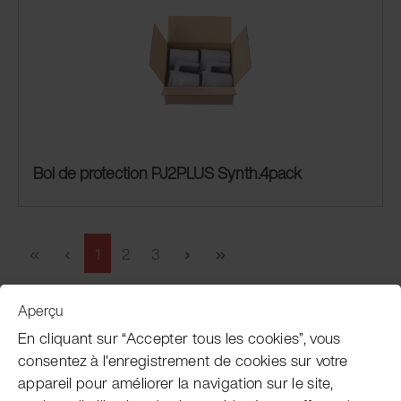
Bol de protection PJ2PLUS Synth.4pack
1
2
3
Aperçu
Service clientèle
En cliquant sur “Accepter tous les cookies”, vous
consentez à l'enregistrement de cookies sur votre
appareil pour améliorer la navigation sur le site,
Subscribe Pacojet Newsletter