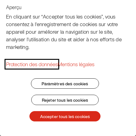
Aperçu
Nettoyage facile de Pacojet
En cliquant sur “Accepter tous les cookies”, vous
consentez à l'enregistrement de cookies sur votre
À l’aide du programme de nettoyage affiché à l’écran,
appareil pour améliorer la navigation sur le site,
vous pouvez nettoyer votre appareil Pacojet très
analyser l'utilisation du site et aider à nos efforts de
facilement par simple pression d’un bouton et avec
marketing.
peu d’accessoires.
Protection des données
Mentions légales
Voir la nettoyage
Paramètres des cookies
Nettoyage avec les pastilles
Rejeter tous les cookies
Accepter tous les cookies
Elles sont antibactériennes, compactes et faciles à
utiliser : avec les nouvelles pastilles de nettoyage
Pacojet, vous pouvez désormais nettoyer votre Pacojet