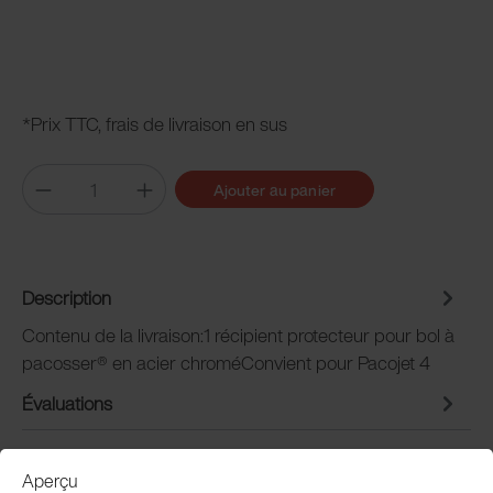
*Prix TTC, frais de livraison en sus
Ajouter au panier
Description
Contenu de la livraison:1 récipient protecteur pour bol à
pacosser® en acier chroméConvient pour Pacojet 4
Évaluations
Aperçu