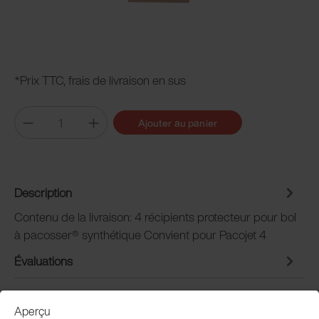
*Prix TTC, frais de livraison en sus
Ajouter au panier
Description
Contenu de la livraison: 4 récipients protecteur pour bol
à pacosser® synthétique Convient pour Pacojet 4
Évaluations
Aperçu