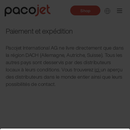
Shop
Paiement et expédition
Pacojet International AG ne livre directement que dans
la région DACH (Allemagne, Autriche, Suisse). Tous les
autres pays sont desservis par des distributeurs
locaux à leurs conditions. Vous trouverez
ici
un aperçu
des distributeurs dans le monde entier ainsi que leurs
possibilités de contact.