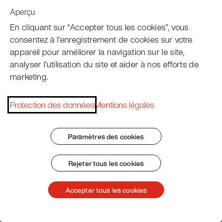
Aperçu
Service clientèle
En cliquant sur “Accepter tous les cookies”, vous
consentez à l'enregistrement de cookies sur votre
appareil pour améliorer la navigation sur le site,
Subscribe Pacojet Newsletter
analyser l'utilisation du site et aider à nos efforts de
marketing.
Would you like to be regularly updated on news, event
dates, recipes, tips and tricks?
Protection des données
Mentions légales
Subscribe now
Paramètres des cookies
Rejeter tous les cookies
Impressum
Conditions Générales
Protection des données
Patent Marking
Accepter tous les cookies
© 2026 Pacojet International AG