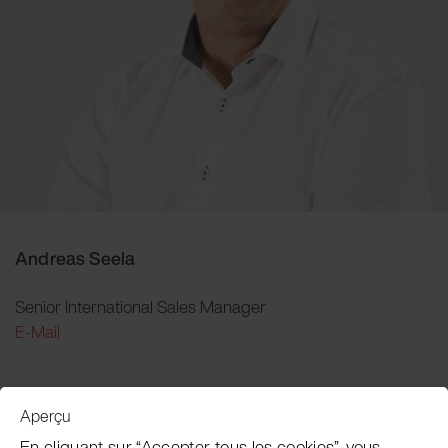
Andreas Seela
Senior International Sales Manager
E-Mail
Aperçu
Service clientèle
En cliquant sur “Accepter tous les cookies”, vous