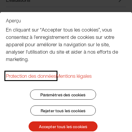
Aperçu
Service clientèle
En cliquant sur “Accepter tous les cookies”, vous
consentez à l'enregistrement de cookies sur votre
appareil pour améliorer la navigation sur le site,
Subscribe Pacojet Newsletter
analyser l'utilisation du site et aider à nos efforts de
marketing.
Would you like to be regularly updated on news, event
dates, recipes, tips and tricks?
Protection des données
Mentions légales
Subscribe now
Paramètres des cookies
Rejeter tous les cookies
Impressum
Conditions Générales
Protection des données
Patent Marking
Accepter tous les cookies