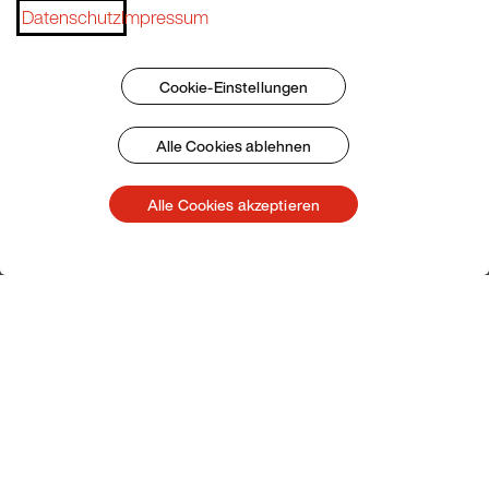
Datenschutz
Impressum
Service
Cookie-Einstellungen
Pacojet Newsletter
Alle Cookies ablehnen
Möchten Sie regelmäßig über Neuigkeiten,
Alle Cookies akzeptieren
Eventtermine, Rezepte, Tipps und Tricks auf dem
Laufenden bleiben?
Jetzt abonnieren
Impressum
AGB
Datenschutz
Patent Marking
© 2026 Pacojet International AG