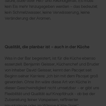
Säure, Süße oder Fett- und Alkoholgehalt. Es muss
kein Eis mehr hinzugegeben werden – das bedeutet:
kein Schmelzwasser, keine Verwässerung, keine
Veränderung der Aromen.
Qualität, die planbar ist – auch in der Küche
Was in der Bar begeistert, ist für die Küche ebenso
essenziell. Benjamin Geisser, Küchenchef und Bruder
von Inhaber David Geisser, kennt den Pacojet seit
Beginn seiner Karriere: „Ich bin mit dem Pacojet groß
geworden. Ohne ihn wäre diese Art von Küche in
dieser Geschwindigkeit nicht umsetzbar – er gibt uns
Flexibilität und Qualität auf Knopfdruck - ob bei der
Zubereitung feiner Vorspeisen, raffinierter
Hauptgänge oder im Wärme-Kälte-Spiel.“