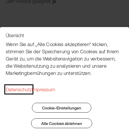
Jet®-Modus geeignet:
ja
Übersicht
Service
Wenn Sie auf „Alle Cookies akzeptieren“ klicken,
stimmen Sie der Speicherung von Cookies auf Ihrem
Gerät zu, um die Websitenavigation zu verbessern,
Pacojet Newsletter
die Websitenutzung zu analysieren und unsere
Marketingbemühungen zu unterstützen.
Möchten Sie regelmäßig über Neuigkeiten,
Eventtermine, Rezepte, Tipps und Tricks auf dem
Laufenden bleiben?
Datenschutz
Impressum
Jetzt abonnieren
Cookie-Einstellungen
Alle Cookies ablehnen