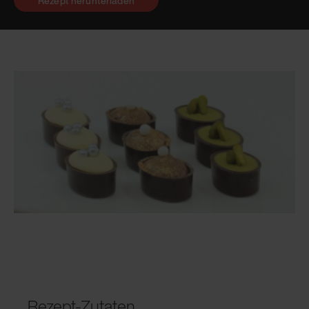
Rezept herunterladen
Rezept-Zutaten