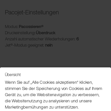
Pacojet-Einstellungen
Modus:
Pacossieren®
Druckeinstellung
: Überdruck
Anzahl automatischer Wiederholungen:
6
Jet®-Modus geeignet:
nein
Übersicht
Service
Wenn Sie auf „Alle Cookies akzeptieren“ klicken,
stimmen Sie der Speicherung von Cookies auf Ihrem
Gerät zu, um die Websitenavigation zu verbessern,
Pacojet Newsletter
die Websitenutzung zu analysieren und unsere
Marketingbemühungen zu unterstützen.
Möchten Sie regelmäßig über Neuigkeiten,