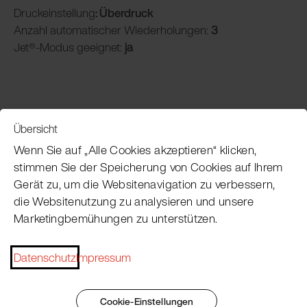
Druckeinstellung
: Überdruck
Anzahl automatischer Wiederholungen:
3
Jet®-Modus geeignet:
ja
Übersicht
Service
Wenn Sie auf „Alle Cookies akzeptieren“ klicken,
stimmen Sie der Speicherung von Cookies auf Ihrem
Gerät zu, um die Websitenavigation zu verbessern,
Pacojet Newsletter
die Websitenutzung zu analysieren und unsere
Marketingbemühungen zu unterstützen.
Möchten Sie regelmäßig über Neuigkeiten,
Eventtermine, Rezepte, Tipps und Tricks auf dem
Datenschutz
Impressum
Laufenden bleiben?
Jetzt abonnieren
Cookie-Einstellungen