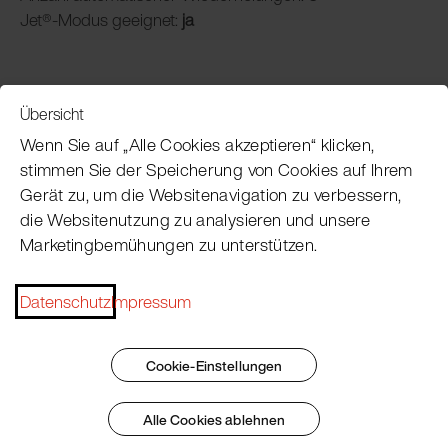
Jet®-Modus geeignet:
ja
Übersicht
Service
Wenn Sie auf „Alle Cookies akzeptieren“ klicken,
stimmen Sie der Speicherung von Cookies auf Ihrem
Gerät zu, um die Websitenavigation zu verbessern,
Pacojet Newsletter
die Websitenutzung zu analysieren und unsere
Marketingbemühungen zu unterstützen.
Möchten Sie regelmäßig über Neuigkeiten,
Eventtermine, Rezepte, Tipps und Tricks auf dem
Laufenden bleiben?
Datenschutz
Impressum
Jetzt abonnieren
Cookie-Einstellungen
Alle Cookies ablehnen