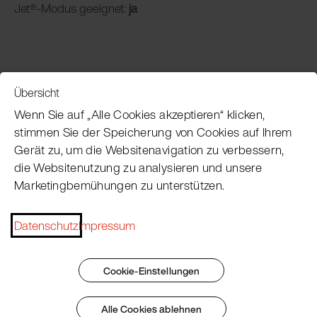
Jet®-Modus geeignet:
ja
Übersicht
Service
Wenn Sie auf „Alle Cookies akzeptieren“ klicken,
stimmen Sie der Speicherung von Cookies auf Ihrem
Gerät zu, um die Websitenavigation zu verbessern,
Pacojet Newsletter
die Websitenutzung zu analysieren und unsere
Marketingbemühungen zu unterstützen.
Möchten Sie regelmäßig über Neuigkeiten,
Eventtermine, Rezepte, Tipps und Tricks auf dem
Laufenden bleiben?
Datenschutz
Impressum
Jetzt abonnieren
Cookie-Einstellungen
Alle Cookies ablehnen