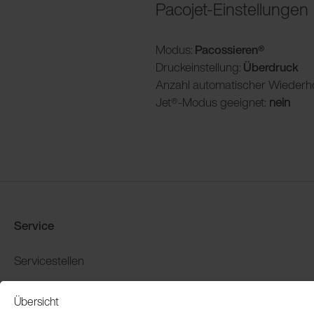
Pacojet-Einstellungen
Modus:
Pacossieren®
Druckeinstellung:
Überdruck
Anzahl automatischer Wiederh
Jet®-Modus geeignet:
nein
Service
Servicestellen
Produkt-Demo buchen
Übersicht
Garantie und Rückgabe