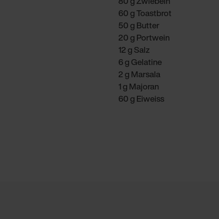
80 g Zwiebeln
60 g Toastbrot
50 g Butter
20 g Portwein
12 g Salz
6 g Gelatine
2 g Marsala
1 g Majoran
60 g Eiweiss