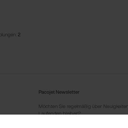
olungen:
2
Pacojet Newsletter
Möchten Sie regelmäßig über Neuigkeiten
Laufenden bleiben?