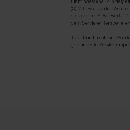
für mindestens 24 h tiefgefr
(3) Mit zwei bis drei Wied
pacossieren®. Bei Bedarf 
dem Servieren temperieren
Tipp: Durch mehrere Wiede
gewünschte Serviertemperat