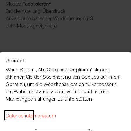
Modus:
Pacossieren®
Druckeinstellung:
Überdruck
Anzahl automatischer Wiederholungen:
3
Jet®-Modus geeignet:
ja
Übersicht
Service
Wenn Sie auf „Alle Cookies akzeptieren“ klicken,
stimmen Sie der Speicherung von Cookies auf Ihrem
Gerät zu, um die Websitenavigation zu verbessern,
Pacojet Newsletter
die Websitenutzung zu analysieren und unsere
Marketingbemühungen zu unterstützen.
Möchten Sie regelmäßig über Neuigkeiten,
Eventtermine, Rezepte, Tipps und Tricks auf dem
Laufenden bleiben?
Datenschutz
Impressum