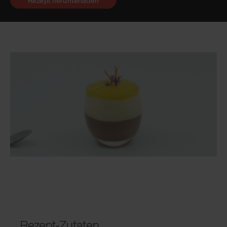
Rezept herunterladen
Rezept-Zutaten