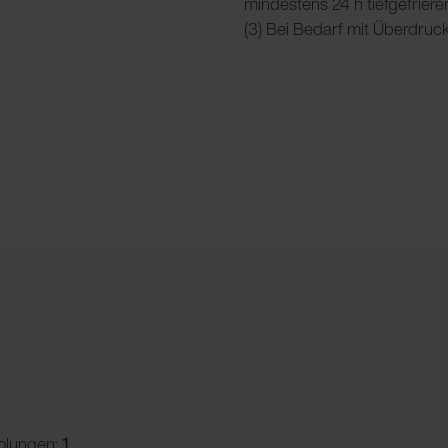
mindestens 24 h tiefgefriere
(3) Bei Bedarf mit Überdruc
olungen:
1