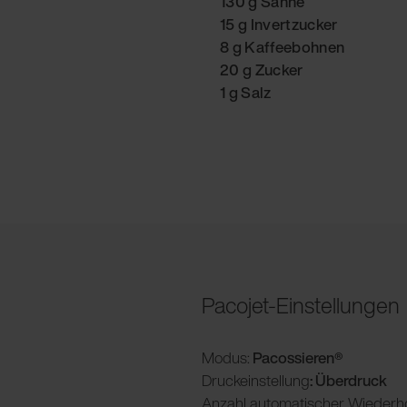
130 g Sahne
15 g Invertzucker
8 g Kaffeebohnen
20 g Zucker
1 g Salz
Pacojet-Einstellungen
Modus:
Pacossieren®
Druckeinstellung
: Überdruck
Anzahl automatischer Wiederh