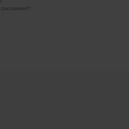
n.
k pacossieren®.