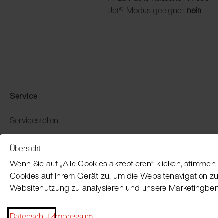
Jet®-Modus geeignet:
nein
Service
Servicestellen
Produkt-Demo buchen
Übersicht
Garantie und Rückgabe
Wenn Sie auf „Alle Cookies akzeptieren“ klicken, stimme
Zahlung und Versand
Cookies auf Ihrem Gerät zu, um die Websitenavigation zu
Websitenutzung zu analysieren und unsere Marketingbe
Datenschutz
Impressum