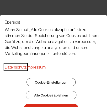
Übersicht
Service
Wenn Sie auf „Alle Cookies akzeptieren“ klicken,
stimmen Sie der Speicherung von Cookies auf Ihrem
Gerät zu, um die Websitenavigation zu verbessern,
Pacojet Newsletter
die Websitenutzung zu analysieren und unsere
Marketingbemühungen zu unterstützen.
Möchten Sie regelmäßig über Neuigkeiten,
Eventtermine, Rezepte, Tipps und Tricks auf dem
Laufenden bleiben?
Datenschutz
Impressum
Jetzt abonnieren
Cookie-Einstellungen
Alle Cookies ablehnen
Impressum
AGB
Datenschutz
Patent Marking