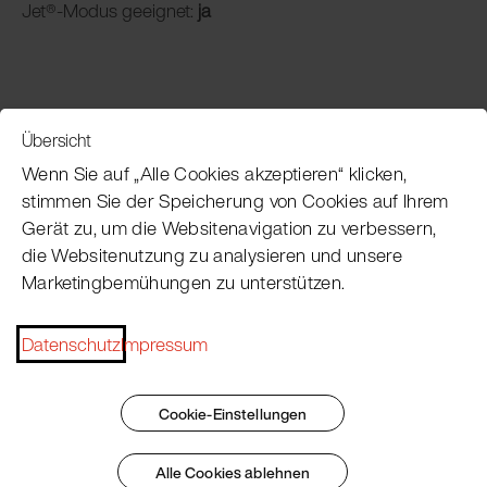
Jet®-Modus geeignet:
ja
Übersicht
Service
Wenn Sie auf „Alle Cookies akzeptieren“ klicken,
stimmen Sie der Speicherung von Cookies auf Ihrem
Gerät zu, um die Websitenavigation zu verbessern,
Pacojet Newsletter
die Websitenutzung zu analysieren und unsere
Marketingbemühungen zu unterstützen.
Möchten Sie regelmäßig über Neuigkeiten,
Eventtermine, Rezepte, Tipps und Tricks auf dem
Laufenden bleiben?
Datenschutz
Impressum
Jetzt abonnieren
Cookie-Einstellungen
Alle Cookies ablehnen