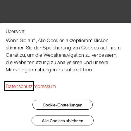
Übersicht
Service
Wenn Sie auf „Alle Cookies akzeptieren“ klicken,
stimmen Sie der Speicherung von Cookies auf Ihrem
Gerät zu, um die Websitenavigation zu verbessern,
Pacojet Newsletter
die Websitenutzung zu analysieren und unsere
Marketingbemühungen zu unterstützen.
Möchten Sie regelmäßig über Neuigkeiten,
Eventtermine, Rezepte, Tipps und Tricks auf dem
Laufenden bleiben?
Datenschutz
Impressum
Jetzt abonnieren
Cookie-Einstellungen
Alle Cookies ablehnen
Impressum
AGB
Datenschutz
Patent Marking