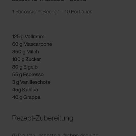
1 Pacossier®-Becher = 10 Portionen
125 g Vollrahm
60 g Mascarpone
350 g Milch
100 g Zucker
80 g Eigelb
55 g Espresso
3 g Vanilleschote
45g Kahlua
40 g Grappa
Rezept-Zubereitung
(1) Die Vanilleschote aufschneiden und