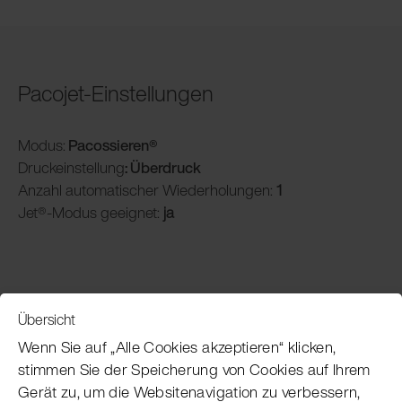
Pacojet-Einstellungen
Modus:
Pacossieren®
Druckeinstellung
: Überdruck
Anzahl automatischer Wiederholungen:
1
Jet®-Modus geeignet:
ja
Übersicht
Service
Wenn Sie auf „Alle Cookies akzeptieren“ klicken,
stimmen Sie der Speicherung von Cookies auf Ihrem
Gerät zu, um die Websitenavigation zu verbessern,
Pacojet Newsletter