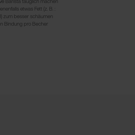
ive Barista tauglich machen
nfalls etwas Fett (z. B. :
l) zum besser schäumen
en Bindung pro Becher