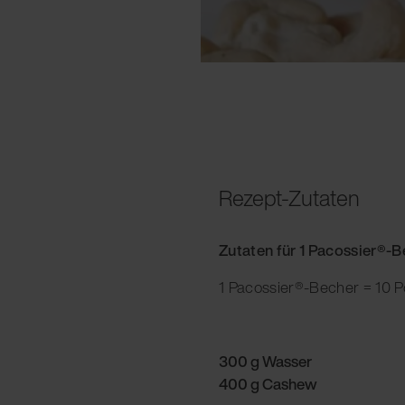
Rezept-Zutaten
Zutaten für 1 Pacossier®-
1 Pacossier®-Becher = 10 P
300 g Wasser
400 g Cashew