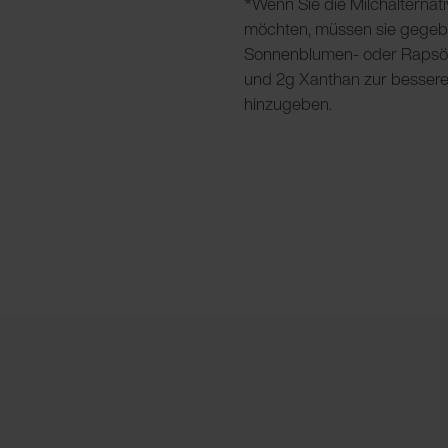
*Wenn Sie die Milchalternat
möchten, müssen sie gegebene
Sonnenblumen- oder Rapsö
und 2g Xanthan zur besser
hinzugeben.