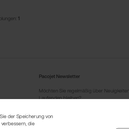
olungen:
1
Pacojet Newsletter
Möchten Sie regelmäßig über Neuigkeiten
Laufenden bleiben?
Jetzt abonnieren
n Sie der Speicherung von
 verbessern, die