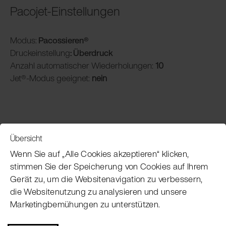
Pacojet-Einstellungen
Modus:
Pacossieren®
Druckeinstellung
: Überdruck
Anzahl automatischer Wiederholungen:
10
Jet®-Modus geeignet:
nein
Übersicht
Service
Wenn Sie auf „Alle Cookies akzeptieren“ klicken,
stimmen Sie der Speicherung von Cookies auf Ihrem
Gerät zu, um die Websitenavigation zu verbessern,
Pacojet Newsletter
die Websitenutzung zu analysieren und unsere
Marketingbemühungen zu unterstützen.
Möchten Sie regelmäßig über Neuigkeiten,
Eventtermine, Rezepte, Tipps und Tricks auf dem