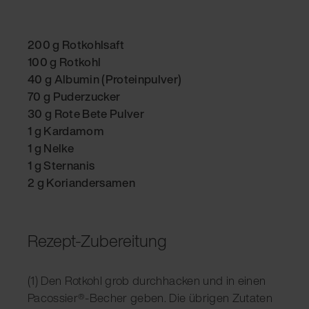
200 g Rotkohlsaft
100 g Rotkohl
40 g Albumin (Proteinpulver)
70 g Puderzucker
30 g Rote Bete Pulver
1 g Kardamom
1 g Nelke
1 g Sternanis
2 g Koriandersamen
Rezept-Zubereitung
(1) Den Rotkohl grob durchhacken und in einen
Pacossier®-Becher geben. Die übrigen Zutaten