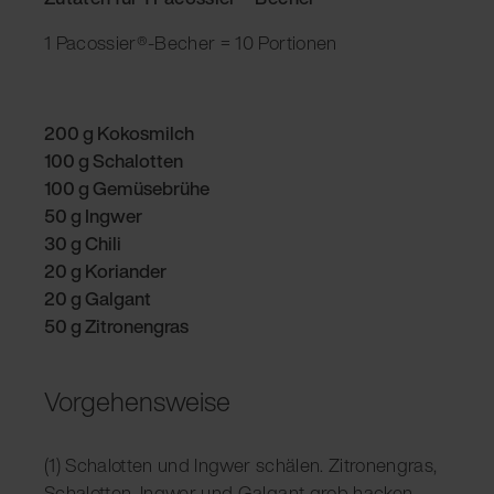
1 Pacossier®-Becher = 10 Portionen
200 g Kokosmilch
100 g Schalotten
100 g Gemüsebrühe
50 g Ingwer
30 g Chili
20 g Koriander
20 g Galgant
50 g Zitronengras
Vorgehensweise
(1) Schalotten und Ingwer schälen. Zitronengras,
Schalotten, Ingwer und Galgant grob hacken,