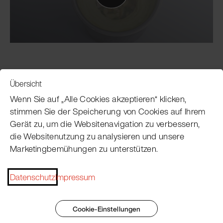
Übersicht
Service
Wenn Sie auf „Alle Cookies akzeptieren“ klicken,
stimmen Sie der Speicherung von Cookies auf Ihrem
Gerät zu, um die Websitenavigation zu verbessern,
Pacojet Newsletter
die Websitenutzung zu analysieren und unsere
Marketingbemühungen zu unterstützen.
Möchten Sie regelmäßig über Neuigkeiten,
Eventtermine, Rezepte, Tipps und Tricks auf dem
Laufenden bleiben?
Datenschutz
Impressum
Jetzt abonnieren
Cookie-Einstellungen