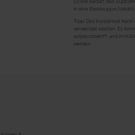
(3) Bei Bedarf das Suppen
in eine Basissuppe (Veloté
Tipp: Das Konzentrat kann
verwendet werden. Es kann
vorpacossiert® und im Küh
werden.
olungen:
1