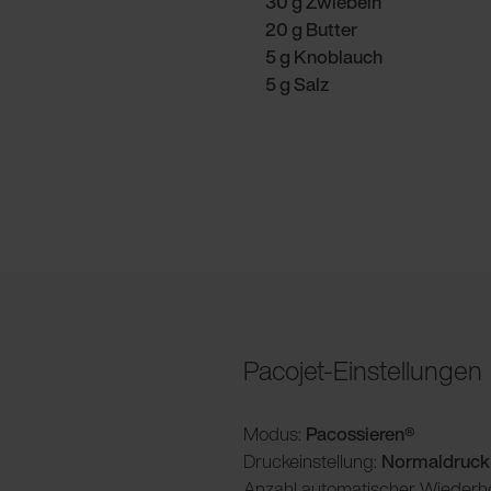
30 g Zwiebeln
20 g Butter
5 g Knoblauch
5 g Salz
Pacojet-Einstellungen
Modus:
Pacossieren®
Druckeinstellung:
Normaldruck
Anzahl automatischer Wiederh