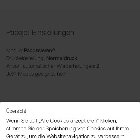
Pacojet-Einstellungen
Modus:
Pacossieren®
Druckeinstellung
: Normaldruck
Anzahl automatischer Wiederholungen:
2
Jet®-Modus geeignet:
nein
Übersicht
Service
Wenn Sie auf „Alle Cookies akzeptieren“ klicken,
stimmen Sie der Speicherung von Cookies auf Ihrem
Gerät zu, um die Websitenavigation zu verbessern,
Pacojet Newsletter