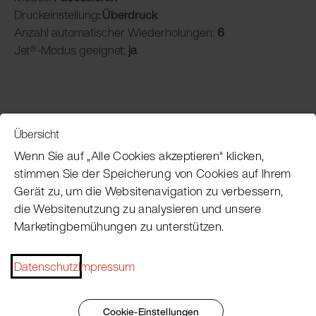
Druckeinstellung
: Überdruck
Anzahl automatischer Wiederholungen:
6
Jet®-Modus geeignet:
ja
Übersicht
Service
Wenn Sie auf „Alle Cookies akzeptieren“ klicken,
stimmen Sie der Speicherung von Cookies auf Ihrem
Gerät zu, um die Websitenavigation zu verbessern,
Pacojet Newsletter
die Websitenutzung zu analysieren und unsere
Marketingbemühungen zu unterstützen.
Möchten Sie regelmäßig über Neuigkeiten,
Eventtermine, Rezepte, Tipps und Tricks auf dem
Laufenden bleiben?
Datenschutz
Impressum
Jetzt abonnieren
Cookie-Einstellungen