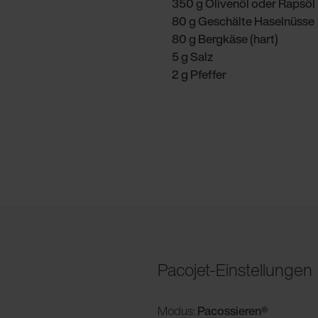
350 g Olivenöl oder Rapsöl
80 g Geschälte Haselnüsse
80 g Bergkäse (hart)
5 g Salz
2 g Pfeffer
Pacojet-Einstellungen
Modus:
Pacossieren®