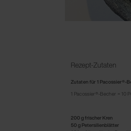
Rezept-Zutaten
Zutaten für 1 Pacossier®-
1 Pacossier®-Becher = 10 P
200 g frischer Kren
50 g Petersilienblätter