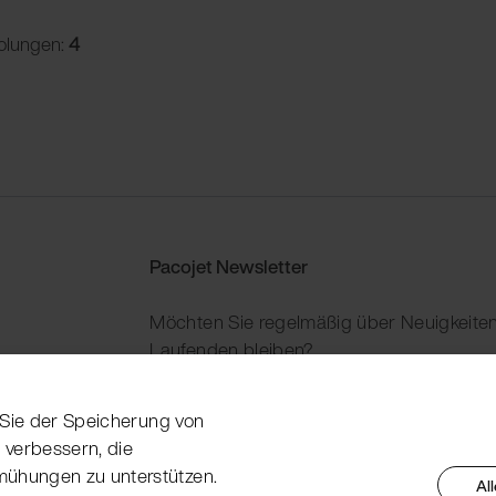
olungen:
4
Pacojet Newsletter
Möchten Sie regelmäßig über Neuigkeiten
Laufenden bleiben?
Jetzt abonnieren
n Sie der Speicherung von
 verbessern, die
mühungen zu unterstützen.
Al