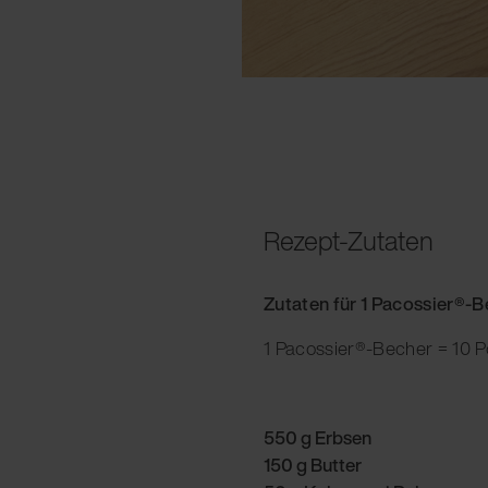
Rezept-Zutaten
Zutaten für 1 Pacossier®-
1 Pacossier®-Becher = 10 P
550 g Erbsen
150 g Butter