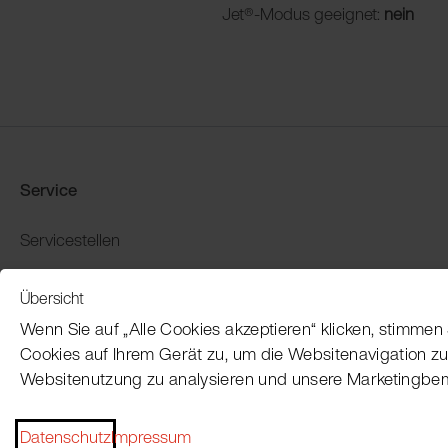
Jet®-Modus geeignet:
nein
Service
Servicestellen
Produkt-Demo buchen
Übersicht
Garantie und Rückgabe
Wenn Sie auf „Alle Cookies akzeptieren“ klicken, stimme
Zahlung und Versand
Cookies auf Ihrem Gerät zu, um die Websitenavigation zu
Websitenutzung zu analysieren und unsere Marketingbe
Datenschutz
Impressum