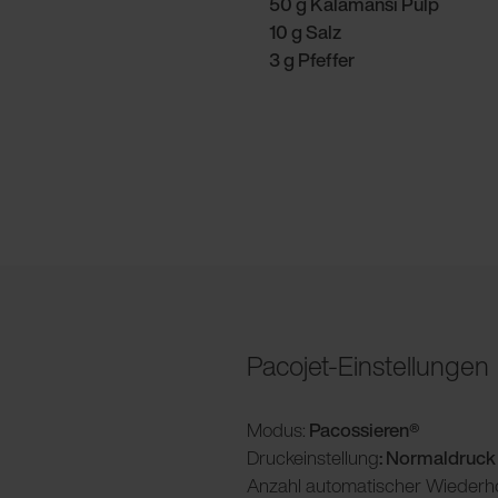
50 g Kalamansi Pulp
10 g Salz
3 g Pfeffer
Pacojet-Einstellungen
Modus:
Pacossieren®
Druckeinstellung
: Normaldruck
Anzahl automatischer Wiederh