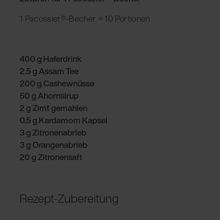
1 Pacossier®-Becher = 10 Portionen
400 g Haferdrink
2.5 g Assam Tee
200 g Cashewnüsse
50 g Ahornsirup
2 g Zimt gemahlen
0.5 g Kardamom Kapsel
3 g Zitronenabrieb
3 g Orangenabrieb
20 g Zitronensaft
Rezept-Zubereitung