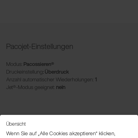
Pacojet-Einstellungen
Modus:
Pacossieren®
Druckeinstellung
: Überdruck
Anzahl automatischer Wiederholungen:
1
Jet®-Modus geeignet:
nein
Übersicht
Service
Wenn Sie auf „Alle Cookies akzeptieren“ klicken,