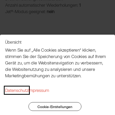
Anzahl automatischer Wiederholungen:
1
Jet®-Modus geeignet:
nein
Übersicht
Service
Wenn Sie auf „Alle Cookies akzeptieren“ klicken,
stimmen Sie der Speicherung von Cookies auf Ihrem
Gerät zu, um die Websitenavigation zu verbessern,
Pacojet Newsletter
die Websitenutzung zu analysieren und unsere
Marketingbemühungen zu unterstützen.
Möchten Sie regelmäßig über Neuigkeiten,
Eventtermine, Rezepte, Tipps und Tricks auf dem
Datenschutz
Impressum
Laufenden bleiben?
Jetzt abonnieren
Cookie-Einstellungen