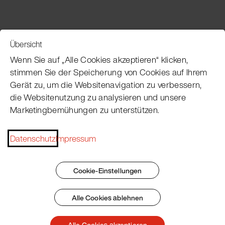
Übersicht
Service
Wenn Sie auf „Alle Cookies akzeptieren“ klicken,
stimmen Sie der Speicherung von Cookies auf Ihrem
Gerät zu, um die Websitenavigation zu verbessern,
Pacojet Newsletter
die Websitenutzung zu analysieren und unsere
Marketingbemühungen zu unterstützen.
Möchten Sie regelmäßig über Neuigkeiten,
Eventtermine, Rezepte, Tipps und Tricks auf dem
Datenschutz
Impressum
Laufenden bleiben?
Jetzt abonnieren
Cookie-Einstellungen
Alle Cookies ablehnen
Impressum
AGB
Datenschutz
Patent Marking
Alle Cookies akzeptieren