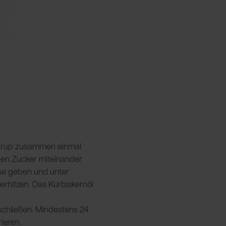
nsirup zusammen einmal
den Zucker miteinander
sse geben und unter
rhitzen. Das Kürbiskernöl
erschließen. Mindestens 24
rieren.