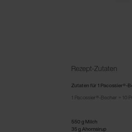
Rezept-Zutaten
Zutaten für 1 Pacossier®-
1 Pacossier®-Becher = 10 P
550 g Milch
35 g Ahornsirup