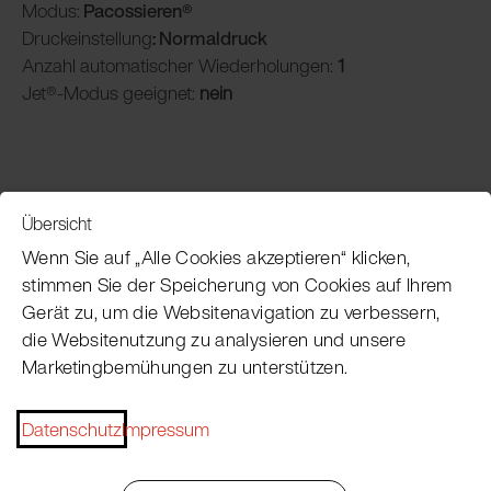
Modus:
Pacossieren®
Druckeinstellung
: Normaldruck
Anzahl automatischer Wiederholungen:
1
Jet®-Modus geeignet:
nein
Übersicht
Service
Wenn Sie auf „Alle Cookies akzeptieren“ klicken,
stimmen Sie der Speicherung von Cookies auf Ihrem
Gerät zu, um die Websitenavigation zu verbessern,
Pacojet Newsletter
die Websitenutzung zu analysieren und unsere
Marketingbemühungen zu unterstützen.
Möchten Sie regelmäßig über Neuigkeiten,
Eventtermine, Rezepte, Tipps und Tricks auf dem
Laufenden bleiben?
Datenschutz
Impressum