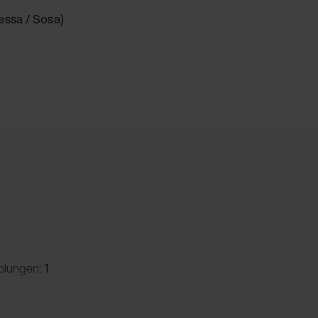
essa / Sosa)
olungen:
1