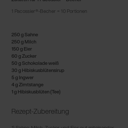
1 Pacossier®-Becher = 10 Portionen
250 g Sahne
250 g Milch
150 g Eier
60 g Zucker
50 g Schokolade weiß
30 g Hibiskusblütensirup
5 g Ingwer
4 g Zimtstange
1 g Hibiskusblüten (Tee)
Rezept-Zubereitung
1) Sahne, Milch, Zucker und Eier gut miteinander