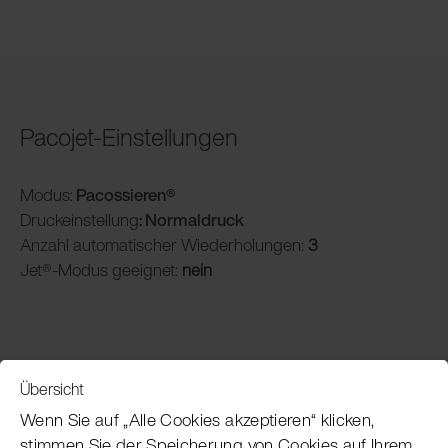
Pacojet-Einstellungen
Modus:
Pacossieren®
Druckeinstellung
: Normaldruck
Anzahl automatischer Wiederholungen:
3
Jet®-Modus geeignet:
nein
Übersicht
Service
Wenn Sie auf „Alle Cookies akzeptieren“ klicken,
stimmen Sie der Speicherung von Cookies auf Ihrem