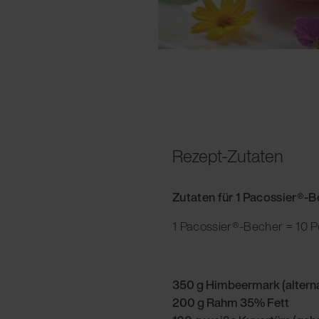
Rezept-Zutaten
Zutaten für 1 Pacossier®-
1 Pacossier®-Becher = 10 P
350 g Himbeermark (altern
200 g Rahm 35% Fett