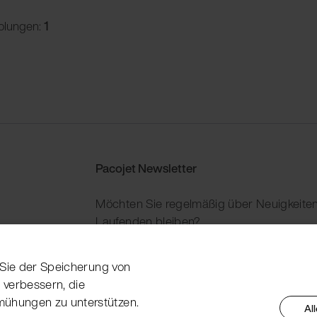
olungen:
1
Pacojet Newsletter
Möchten Sie regelmäßig über Neuigkeiten
Laufenden bleiben?
Jetzt abonnieren
n Sie der Speicherung von
 verbessern, die
mühungen zu unterstützen.
Al