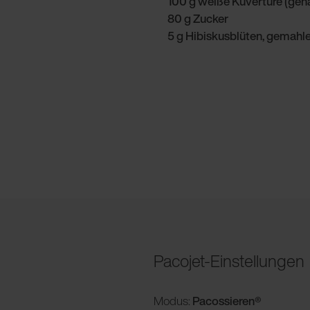
100 g weiße Kuvertüre (geh
80 g Zucker
5 g Hibiskusblüten, gemahle
Pacojet-Einstellungen
Modus:
Pacossieren®