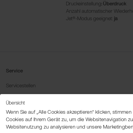
Druckeinstellung
: Überdruck
Anzahl automatischer Wiederh
Jet®-Modus geeignet:
ja
Service
Servicestellen
Produkt-Demo buchen
Übersicht
Garantie und Rückgabe
Wenn Sie auf „Alle Cookies akzeptieren“ klicken, stimme
Zahlung und Versand
Cookies auf Ihrem Gerät zu, um die Websitenavigation zu
Websitenutzung zu analysieren und unsere Marketingbe