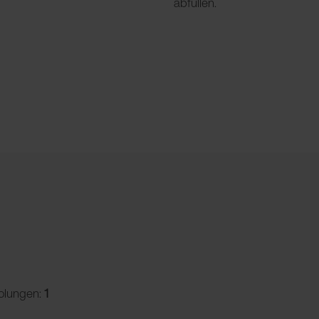
abfüllen.
olungen:
1