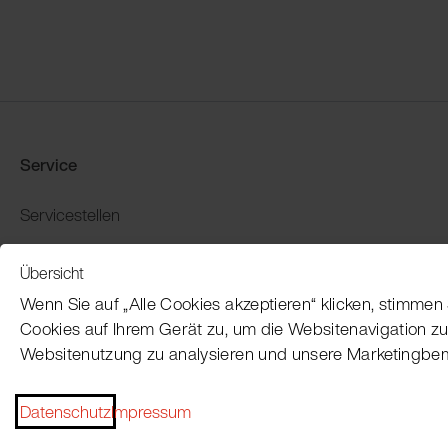
Service
Servicestellen
Produkt-Demo buchen
Übersicht
Garantie und Rückgabe
Wenn Sie auf „Alle Cookies akzeptieren“ klicken, stimme
Zahlung und Versand
Cookies auf Ihrem Gerät zu, um die Websitenavigation zu
Websitenutzung zu analysieren und unsere Marketingbe
Datenschutz
Impressum
Impressum
AGB
Datenschutz
Patent Marking