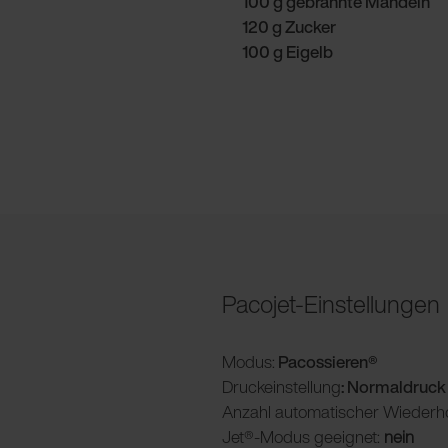
100 g gebrannte Mandeln
120 g Zucker
100 g Eigelb
Pacojet-Einstellungen
Modus:
Pacossieren®
Druckeinstellung
: Normaldruck
Anzahl automatischer Wiederh
Jet®-Modus geeignet:
nein