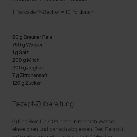
1 Pacossier®-Becher = 10 Portionen
90 g Brauner Reis
750 g Wasser
1 g Salz
200 g Milch
200 g Joghurt
7 g Zitronensaft
120 g Zucker
Rezept-Zubereitung
(1) Den Reis für 4 Stunden in reichlich Wasser
einweichen und danach abgiessen. Den Reis mit
750 g Wasser und dem Salz für 50 Minuten